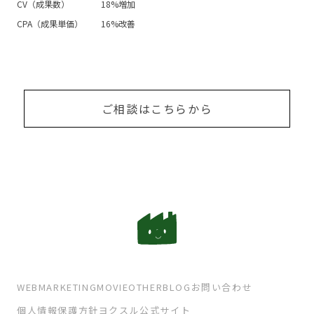
CV（成果数）
18%増加
CPA（成果単価）
16%改善
ご相談はこちらから
WEB
MARKETING
MOVIE
OTHER
BLOG
お問い合わせ
個人情報保護方針
ヨクスル公式サイト